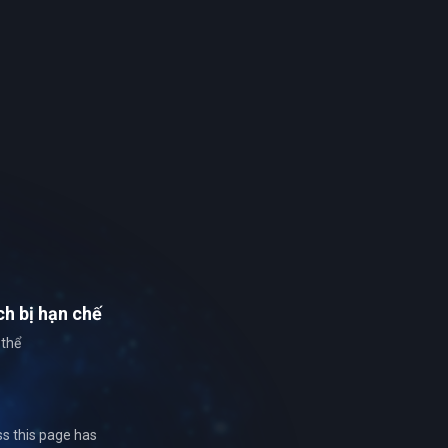
ch
bị hạn chế
 thể
ss this page has