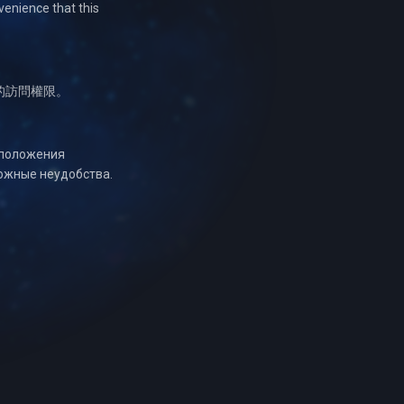
venience that this
的訪問權限。
оположения
ожные неудобства.