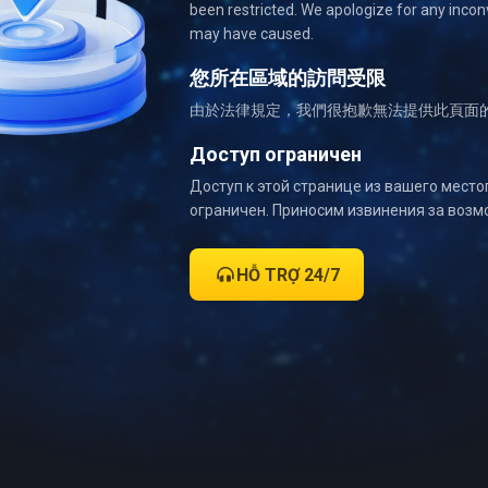
been restricted. We apologize for any incon
may have caused.
您所在區域的訪問受限
由於法律規定，我們很抱歉無法提供此頁面
Доступ ограничен
Доступ к этой странице из вашего мест
ограничен. Приносим извинения за возм
HỖ TRỢ 24/7