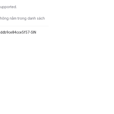
 supported.
 không nằm trong danh sách
9ddb9ce84cce5f57-SIN