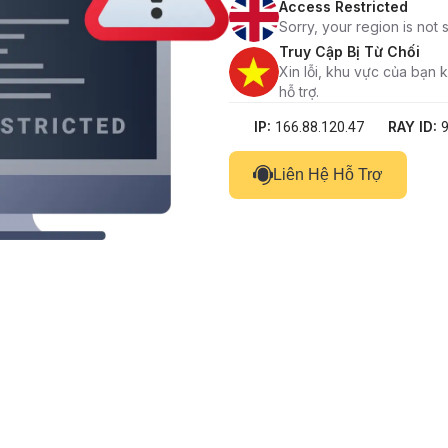
Access Restricted
Sorry, your region is not
Truy Cập Bị Từ Chối
Xin lỗi, khu vực của bạn
hỗ trợ.
IP:
RAY ID:
166.88.120.47
Liên Hệ Hỗ Trợ