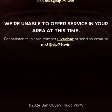
đến
mkt@vip79.win
.
WE’RE UNABLE TO OFFER SERVICE IN YOUR
AREA AT THIS TIME.
For assistance, please contact
Livechat
or send an email to
mkt@vip79.win
.
©2024 Bản Quyền Thuộc Vip79