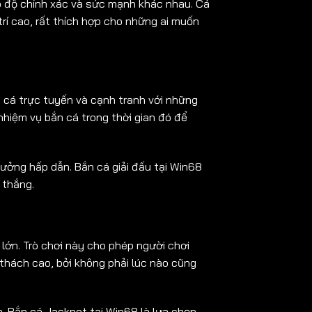
có độ chính xác và sức mạnh khác nhau. Cá
rí cao, rất thích hợp cho những ai muốn
n cá trực tuyến và cạnh tranh với những
nhiệm vụ bắn cá trong thời gian đó để
thưởng hấp dẫn. Bắn cá giải đấu tại Win68
 thắng.
lớn. Trò chơi này cho phép người chơi
 thách cao, bởi không phải lúc nào cũng
. Bắn cá Jackpot tại Win68 là lựa chọn