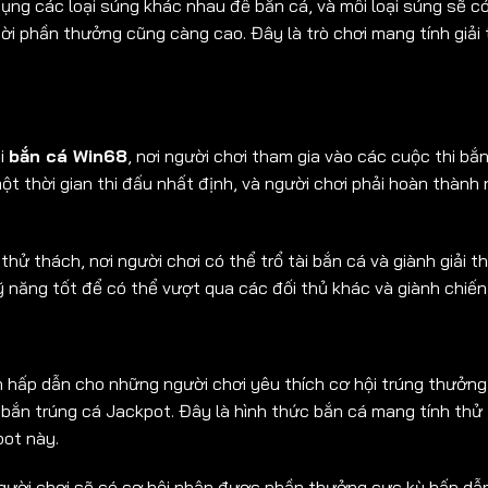
 dụng các loại súng khác nhau để bắn cá, và mỗi loại súng sẽ 
i phần thưởng cũng càng cao. Đây là trò chơi mang tính giải t
ại
bắn cá Win68
, nơi người chơi tham gia vào các cuộc thi bắ
ột thời gian thi đấu nhất định, và người chơi phải hoàn thành 
thử thách, nơi người chơi có thể trổ tài bắn cá và giành giải 
kỹ năng tốt để có thể vượt qua các đối thủ khác và giành chiến
 hấp dẫn cho những người chơi yêu thích cơ hội trúng thưởng 
 bắn trúng cá Jackpot. Đây là hình thức bắn cá mang tính thử
pot này.
gười chơi sẽ có cơ hội nhận được phần thưởng cực kỳ hấp dẫn