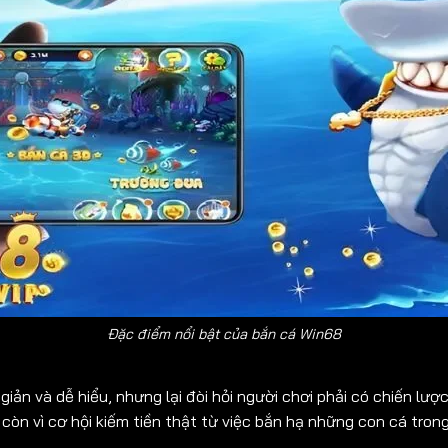
Đặc điểm nổi bật của bắn cá Win68
giản và dễ hiểu, nhưng lại đòi hỏi người chơi phải có chiến lượ
mà còn vì cơ hội kiếm tiền thật từ việc bắn hạ những con cá tron