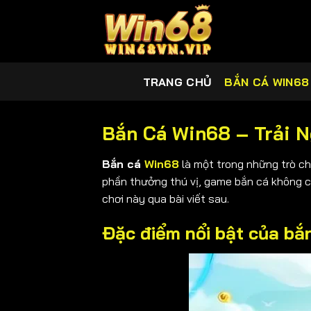
Bỏ
qua
nội
dung
TRANG CHỦ
BẮN CÁ WIN68
Bắn Cá Win68 – Trải N
Bắn cá
Win68
là một trong những trò ch
phần thưởng thú vị, game bắn cá không chỉ
chơi này qua bài viết sau.
Đặc điểm nổi bật của bắ