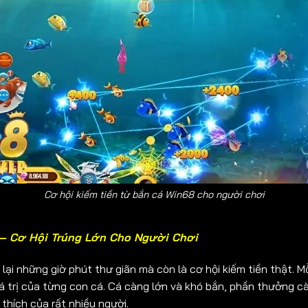
Cơ hội kiếm tiền từ bắn cá Win68 cho người chơi
– Cơ Hội Trúng Lớn Cho Người Chơi
ại những giờ phút thư giãn mà còn là cơ hội kiếm tiền thật. Mỗ
 trị của từng con cá. Cá càng lớn và khó bắn, phần thưởng cà
 thích của rất nhiều người.