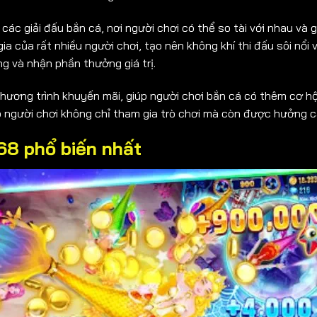
các giải đấu bắn cá, nơi người chơi có thể so tài với nhau và 
a của rất nhiều người chơi, tạo nên không khí thi đấu sôi nổi
ng và nhận phần thưởng giá trị.
hương trình khuyến mãi, giúp người chơi bắn cá có thêm cơ h
 người chơi không chỉ tham gia trò chơi mà còn được hưởng cá
68 phổ biến nhất