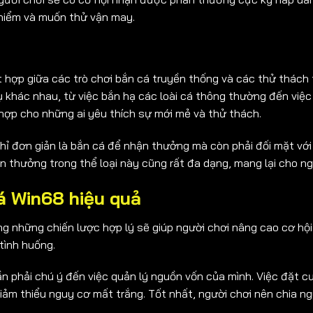
 hiểm và muốn thử vận may.
t hợp giữa các trò chơi bắn cá truyền thống và các thử thách 
 khác nhau, từ việc bắn hạ các loài cá thông thường đến việc
 hợp cho những ai yêu thích sự mới mẻ và thử thách.
hỉ đơn giản là bắn cá để nhận thưởng mà còn phải đối mặt với 
n thưởng trong thể loại này cũng rất đa dạng, mang lại cho ngư
á Win68 hiệu quả
ụng những chiến lược hợp lý sẽ giúp người chơi nâng cao cơ hộ
 tình huống.
cần phải chú ý đến việc quản lý nguồn vốn của mình. Việc đặt 
 giảm thiểu nguy cơ mất trắng. Tốt nhất, người chơi nên chia 