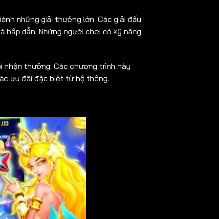
giành những giải thưởng lớn. Các giải đấu
 và hấp dẫn. Những người chơi có kỹ năng
ội nhận thưởng. Các chương trình này
c ưu đãi đặc biệt từ hệ thống.