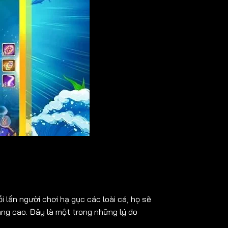
i lần người chơi hạ gục các loài cá, họ sẽ
ng cao. Đây là một trong những lý do