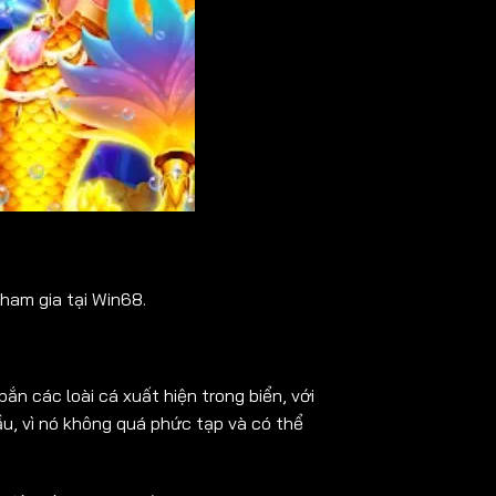
tham gia tại Win68.
ắn các loài cá xuất hiện trong biển, với
u, vì nó không quá phức tạp và có thể