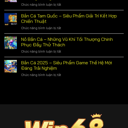
Cánh
Chức năng bình luận bị tắt
ở
Trải
Bắn
Nghiệm
Cá
Bắn Cá Tam Quốc – Siêu Phẩm Giải Trí Kết Hợp
Giải
Rùa
Trí
Chiến Thuật
Xanh
Đỉnh
Chức năng bình luận bị tắt
ở
–
Cao
Bắn
Khám
Hiện
Cá
Nỏ Bắn Cá – Những Vũ Khí Tối Thượng Chinh
Phá
Nay
Tam
Vùng
Phục Đầy Thử Thách
Quốc
Biển
Chức năng bình luận bị tắt
ở
–
Kỳ
Nỏ
Siêu
Ảo
Bắn
Bắn Cá 2025 – Siêu Phẩm Game Thế Hệ Mới
Phẩm
Thưởng
Cá
Giải
Đáng Trải Nghiệm
Khủng
–
Trí
Chức năng bình luận bị tắt
ở
Những
Kết
Bắn
Vũ
Hợp
Cá
Khí
Chiến
2025
Tối
Thuật
–
Thượng
Siêu
Chinh
Phẩm
Phục
Game
Đầy
Thế
Thử
Hệ
Thách
Mới