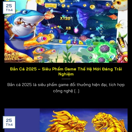
25
Th4
Bắn Cá 2025 – Siêu Phẩm Game Thế Hệ Mới Đáng Trải
Nghiệm
Bắn cá 2025 là siêu phẩm game đổi thưởng hiện đại, tích hợp
công nghệ [...]
25
Th4