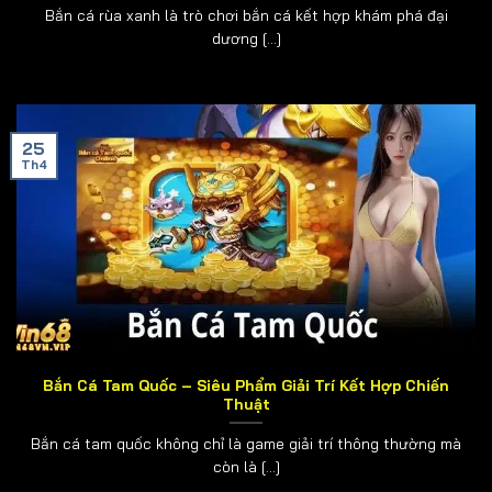
Bắn cá rùa xanh là trò chơi bắn cá kết hợp khám phá đại
dương [...]
25
Th4
Bắn Cá Tam Quốc – Siêu Phẩm Giải Trí Kết Hợp Chiến
Thuật
Bắn cá tam quốc không chỉ là game giải trí thông thường mà
còn là [...]