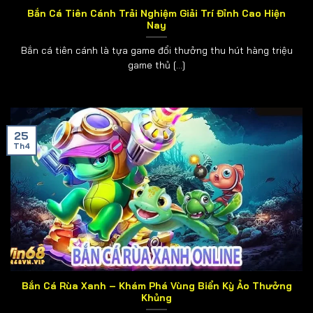
Bắn Cá Tiên Cánh Trải Nghiệm Giải Trí Đỉnh Cao Hiện
Nay
Bắn cá tiên cánh là tựa game đổi thưởng thu hút hàng triệu
game thủ [...]
25
Th4
Bắn Cá Rùa Xanh – Khám Phá Vùng Biển Kỳ Ảo Thưởng
Khủng