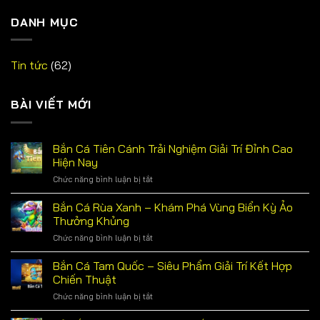
DANH MỤC
Tin tức
(62)
BÀI VIẾT MỚI
Bắn Cá Tiên Cánh Trải Nghiệm Giải Trí Đỉnh Cao
Hiện Nay
Chức năng bình luận bị tắt
ở
Bắn
Cá
Bắn Cá Rùa Xanh – Khám Phá Vùng Biển Kỳ Ảo
Tiên
Thưởng Khủng
Cánh
Chức năng bình luận bị tắt
ở
Trải
Bắn
Nghiệm
Cá
Bắn Cá Tam Quốc – Siêu Phẩm Giải Trí Kết Hợp
Giải
Rùa
Trí
Chiến Thuật
Xanh
Đỉnh
Chức năng bình luận bị tắt
ở
–
Cao
Bắn
Khám
Hiện