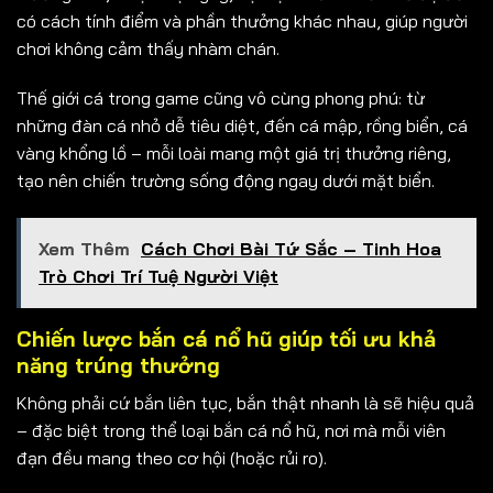
có cách tính điểm và phần thưởng khác nhau, giúp người
chơi không cảm thấy nhàm chán.
Thế giới cá trong game cũng vô cùng phong phú: từ
những đàn cá nhỏ dễ tiêu diệt, đến cá mập, rồng biển, cá
vàng khổng lồ – mỗi loài mang một giá trị thưởng riêng,
tạo nên chiến trường sống động ngay dưới mặt biển.
Xem Thêm
Cách Chơi Bài Tứ Sắc – Tinh Hoa
Trò Chơi Trí Tuệ Người Việt
Chiến lược bắn cá nổ hũ giúp tối ưu khả
năng trúng thưởng
Không phải cứ bắn liên tục, bắn thật nhanh là sẽ hiệu quả
– đặc biệt trong thể loại bắn cá nổ hũ, nơi mà mỗi viên
đạn đều mang theo cơ hội (hoặc rủi ro).