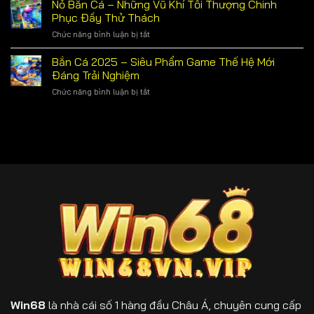
Cá
Nỏ Bắn Cá – Những Vũ Khí Tối Thượng Chinh
Phá
Nay
Tam
Vùng
Phục Đầy Thử Thách
Quốc
Biển
Chức năng bình luận bị tắt
ở
–
Kỳ
Nỏ
Siêu
Ảo
Bắn
Bắn Cá 2025 – Siêu Phẩm Game Thế Hệ Mới
Phẩm
Thưởng
Cá
Giải
Đáng Trải Nghiệm
Khủng
–
Trí
Chức năng bình luận bị tắt
ở
Những
Kết
Bắn
Vũ
Hợp
Cá
Khí
Chiến
2025
Tối
Thuật
–
Thượng
Siêu
Chinh
Phẩm
Phục
Game
Đầy
Thế
Thử
Hệ
Thách
Mới
Đáng
Trải
Nghiệm
Win68
là nhà cái số 1 hàng đầu Châu Á, chuyên cung cấp