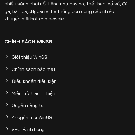
nhiều sảnh chơi nổi tiếng như casino, thể thao, xổ số, đá
gà, bắn cá,...Ngoài ra, hệ thống còn cung cấp nhiều
khuyến mãi hot cho newbie.
CHÍNH SÁCH WIN68
Giới thiệu Win68
Chính sách bảo mật
Điều khoản điều kiện
Miễn trừ trách nhiệm
Quyền riêng tư
Khuyến mãi Win68
SEO: Đinh Long