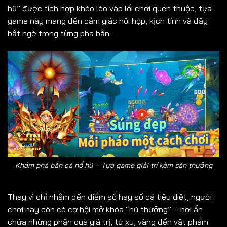
hũ” được tích hợp khéo léo vào lối chơi quen thuộc, tựa
game này mang đến cảm giác hồi hộp, kịch tính và đầy
bất ngờ trong từng pha bắn.
Khám phá bắn cá nổ hũ – Tựa game giải trí kèm săn thưởng
Thay vì chỉ nhắm đến điểm số hay số cá tiêu diệt, người
chơi nay còn có cơ hội mở khóa “hũ thưởng” – nơi ẩn
chứa những phần quà giá trị, từ xu, vàng đến vật phẩm