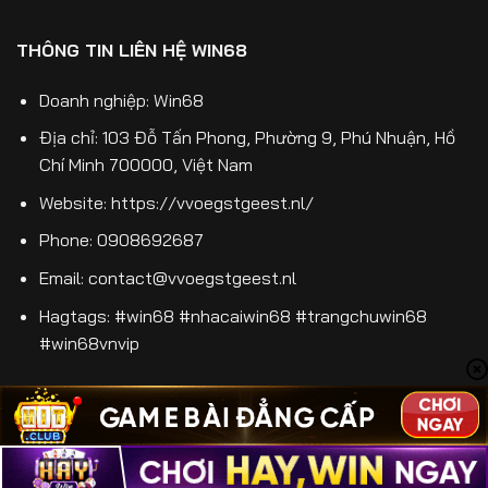
THÔNG TIN LIÊN HỆ WIN68
Doanh nghiệp:
Win68
Địa chỉ: 103 Đỗ Tấn Phong, Phường 9, Phú Nhuận, Hồ
Chí Minh 700000, Việt Nam
Website:
https://vvoegstgeest.nl/
Phone: 0908692687
Email:
contact@vvoegstgeest.nl
Hagtags: #win68 #nhacaiwin68 #trangchuwin68
#win68vnvip
Copyright 2025 © vvoegstgeest.nl