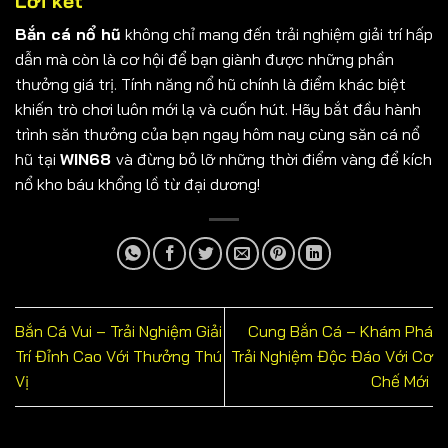
Lời kết
Bắn cá nổ hũ
không chỉ mang đến trải nghiệm giải trí hấp
dẫn mà còn là cơ hội để bạn giành được những phần
thưởng giá trị. Tính năng nổ hũ chính là điểm khác biệt
khiến trò chơi luôn mới lạ và cuốn hút. Hãy bắt đầu hành
trình săn thưởng của bạn ngay hôm nay cùng săn cá nổ
hũ tại
WIN68
và đừng bỏ lỡ những thời điểm vàng để kích
nổ kho báu khổng lồ từ đại dương!
Bắn Cá Vui – Trải Nghiệm Giải
Cung Bắn Cá – Khám Phá
Trí Đỉnh Cao Với Thưởng Thú
Trải Nghiệm Độc Đáo Với Cơ
Vị
Chế Mới