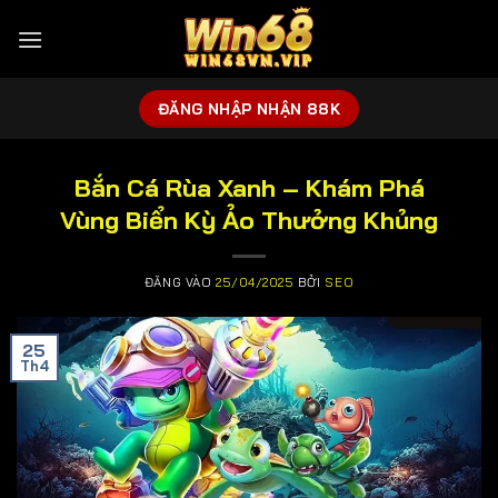
Bỏ
qua
nội
dung
ĐĂNG NHẬP NHẬN 88K
Bắn Cá Rùa Xanh – Khám Phá
Vùng Biển Kỳ Ảo Thưởng Khủng
ĐĂNG VÀO
25/04/2025
BỞI
SEO
25
Th4