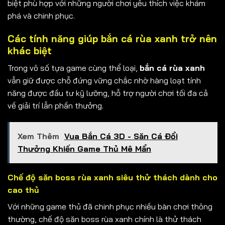
biệt phù hợp với những người chơi yêu thích việc khám
phá và chinh phục.
Các tính năng giúp bắn cá rùa xanh trở nên
khác biệt
Trong vô số tựa game cùng thể loại,
bắn cá rùa xanh
vẫn giữ được chỗ đứng vững chắc nhờ hàng loạt tính
năng được đầu tư kỹ lưỡng, hỗ trợ người chơi tối đa cả
về giải trí lẫn phần thưởng.
Xem Thêm
Vua Bắn Cá 3D - Săn Cá Đổi
Thưởng Khiến Game Thủ Mê Mẩn
Chế độ săn boss rùa xanh siêu thử thách dành cho
cao thủ
Với những game thủ đã chinh phục nhiều bàn chơi thông
thường, chế độ săn boss rùa xanh chính là thử thách