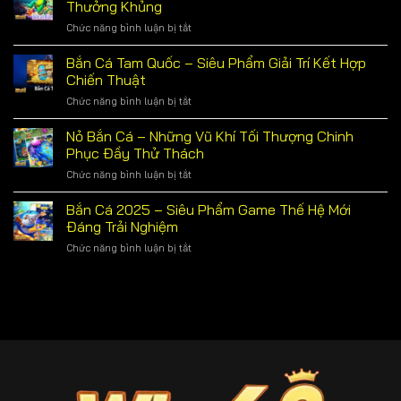
Thưởng Khủng
Cánh
Chức năng bình luận bị tắt
ở
Trải
Bắn
Nghiệm
Cá
Bắn Cá Tam Quốc – Siêu Phẩm Giải Trí Kết Hợp
Giải
Rùa
Trí
Chiến Thuật
Xanh
Đỉnh
Chức năng bình luận bị tắt
ở
–
Cao
Bắn
Khám
Hiện
Cá
Nỏ Bắn Cá – Những Vũ Khí Tối Thượng Chinh
Phá
Nay
Tam
Vùng
Phục Đầy Thử Thách
Quốc
Biển
Chức năng bình luận bị tắt
ở
–
Kỳ
Nỏ
Siêu
Ảo
Bắn
Bắn Cá 2025 – Siêu Phẩm Game Thế Hệ Mới
Phẩm
Thưởng
Cá
Giải
Đáng Trải Nghiệm
Khủng
–
Trí
Chức năng bình luận bị tắt
ở
Những
Kết
Bắn
Vũ
Hợp
Cá
Khí
Chiến
2025
Tối
Thuật
–
Thượng
Siêu
Chinh
Phẩm
Phục
Game
Đầy
Thế
Thử
Hệ
Thách
Mới