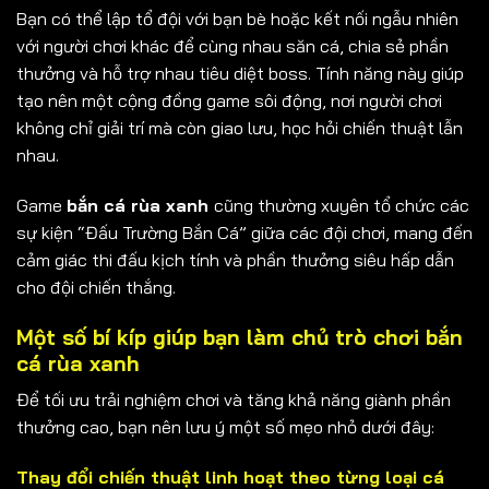
Bạn có thể lập tổ đội với bạn bè hoặc kết nối ngẫu nhiên
với người chơi khác để cùng nhau săn cá, chia sẻ phần
thưởng và hỗ trợ nhau tiêu diệt boss. Tính năng này giúp
tạo nên một cộng đồng game sôi động, nơi người chơi
không chỉ giải trí mà còn giao lưu, học hỏi chiến thuật lẫn
nhau.
Game
bắn cá rùa xanh
cũng thường xuyên tổ chức các
sự kiện “Đấu Trường Bắn Cá” giữa các đội chơi, mang đến
cảm giác thi đấu kịch tính và phần thưởng siêu hấp dẫn
cho đội chiến thắng.
Một số bí kíp giúp bạn làm chủ trò chơi bắn
cá rùa xanh
Để tối ưu trải nghiệm chơi và tăng khả năng giành phần
thưởng cao, bạn nên lưu ý một số mẹo nhỏ dưới đây:
Thay đổi chiến thuật linh hoạt theo từng loại cá