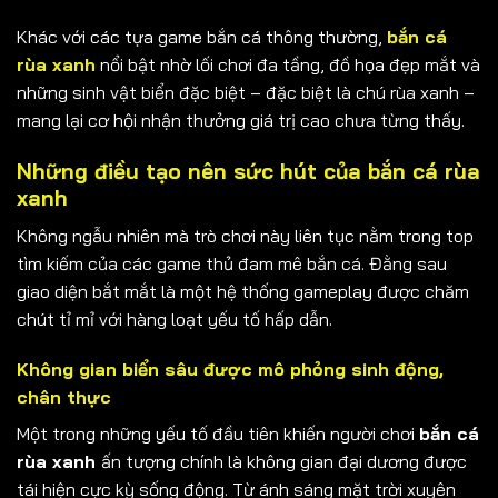
Khác với các tựa game bắn cá thông thường,
bắn cá
rùa xanh
nổi bật nhờ lối chơi đa tầng, đồ họa đẹp mắt và
những sinh vật biển đặc biệt – đặc biệt là chú rùa xanh –
mang lại cơ hội nhận thưởng giá trị cao chưa từng thấy.
Những điều tạo nên sức hút của bắn cá rùa
xanh
Không ngẫu nhiên mà trò chơi này liên tục nằm trong top
tìm kiếm của các game thủ đam mê bắn cá. Đằng sau
giao diện bắt mắt là một hệ thống gameplay được chăm
chút tỉ mỉ với hàng loạt yếu tố hấp dẫn.
Không gian biển sâu được mô phỏng sinh động,
chân thực
Một trong những yếu tố đầu tiên khiến người chơi
bắn cá
rùa xanh
ấn tượng chính là không gian đại dương được
tái hiện cực kỳ sống động. Từ ánh sáng mặt trời xuyên