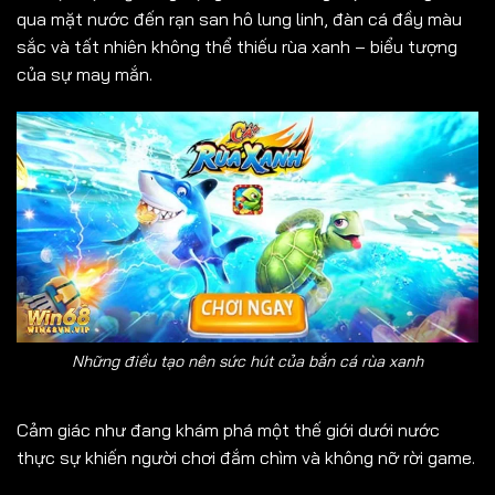
qua mặt nước đến rạn san hô lung linh, đàn cá đầy màu
sắc và tất nhiên không thể thiếu rùa xanh – biểu tượng
của sự may mắn.
Những điều tạo nên sức hút của bắn cá rùa xanh
Cảm giác như đang khám phá một thế giới dưới nước
thực sự khiến người chơi đắm chìm và không nỡ rời game.