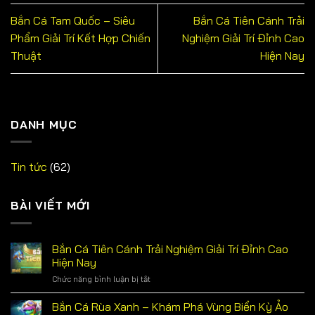
Bắn Cá Tam Quốc – Siêu
Bắn Cá Tiên Cánh Trải
Phẩm Giải Trí Kết Hợp Chiến
Nghiệm Giải Trí Đỉnh Cao
Thuật
Hiện Nay
DANH MỤC
Tin tức
(62)
BÀI VIẾT MỚI
Bắn Cá Tiên Cánh Trải Nghiệm Giải Trí Đỉnh Cao
Hiện Nay
Chức năng bình luận bị tắt
ở
Bắn
Cá
Bắn Cá Rùa Xanh – Khám Phá Vùng Biển Kỳ Ảo
Tiên