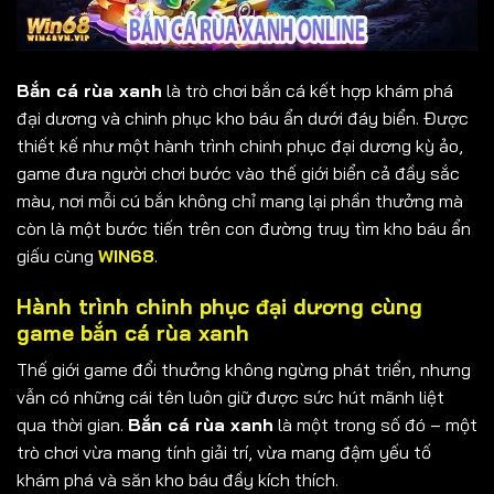
Bắn cá rùa xanh
là trò chơi bắn cá kết hợp khám phá
đại dương và chinh phục kho báu ẩn dưới đáy biển. Được
thiết kế như một hành trình chinh phục đại dương kỳ ảo,
game đưa người chơi bước vào thế giới biển cả đầy sắc
màu, nơi mỗi cú bắn không chỉ mang lại phần thưởng mà
còn là một bước tiến trên con đường truy tìm kho báu ẩn
giấu cùng
WIN68
.
Hành trình chinh phục đại dương cùng
game bắn cá rùa xanh
Thế giới game đổi thưởng không ngừng phát triển, nhưng
vẫn có những cái tên luôn giữ được sức hút mãnh liệt
qua thời gian.
Bắn cá rùa xanh
là một trong số đó – một
trò chơi vừa mang tính giải trí, vừa mang đậm yếu tố
khám phá và săn kho báu đầy kích thích.