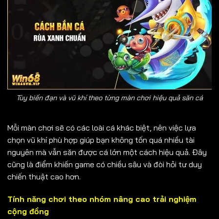
Tùy biến đạn và vũ khí theo từng màn chơi hiệu quả săn cá
Mỗi màn chơi sẽ có các loài cá khác biệt, nên việc lựa
chọn vũ khí phù hợp giúp bạn không tốn quá nhiều tài
nguyên mà vẫn săn được cá lớn một cách hiệu quả. Đây
cũng là điểm khiến game có chiều sâu và đòi hỏi tư duy
chiến thuật cao hơn.
Tính năng chơi theo nhóm nâng cao trải nghiệm
cộng đồng