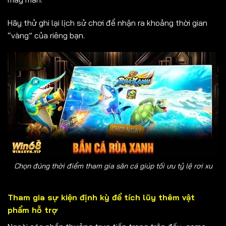
Hãy thử ghi lại lịch sử chơi để nhận ra khoảng thời gian
“vàng” của riêng bạn.
Chọn đúng thời điểm tham gia săn cá giúp tối ưu tỷ lệ rơi xu
Tham gia sự kiện định kỳ để tích lũy thêm vật
phẩm hỗ trợ