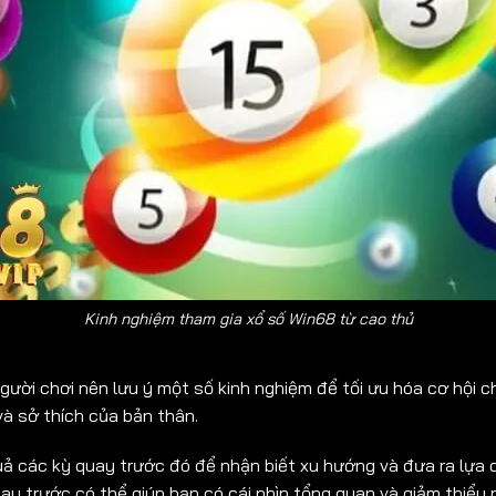
Kinh nghiệm tham gia xổ số Win68 từ cao thủ
người chơi nên lưu ý một số kinh nghiệm để tối ưu hóa cơ hội c
 và sở thích của bản thân.
uả các kỳ quay trước đó để nhận biết xu hướng và đưa ra lựa 
y trước có thể giúp bạn có cái nhìn tổng quan và giảm thiểu rủ