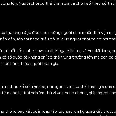
thưởng lớn. Người chơi có thể tham gia và chọn số theo sở th
 sự lựa chọn độc đáo cho những người chơi muốn thử vận may v
ấp dẫn, lên tới hàng triệu đô la, giúp người chơi có cơ hội th
c tế nổi tiếng như Powerball, Mega Millions, và EuroMillions, n
 xổ số quốc tế không chỉ có thể trúng thưởng lớn mà còn có 
g số hàng triệu người tham gia.
 hình thức xổ số hiện đại, nơi người chơi có thể tham gia qua 
n tử mang lại trải nghiệm thú vị và nhanh chóng, giúp người ch
như thông báo kết quả ngay lập tức sau khi kỳ quay kết thúc,