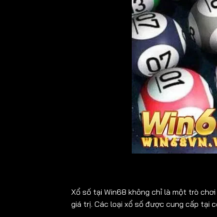
Xổ số tại Win68 không chỉ là một trò chơi
giá trị. Các loại xổ số được cung cấp tại