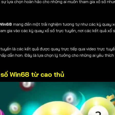
à sự lựa chọn hoàn hảo cho những ai muốn tham gia xổ số như
 Win68
mang đến một trải nghiệm tương tự như các kỳ quay xổ 
am gia vào các kỳ quay xổ số trực tuyến, nơi các kết quả xổ 
tuyến là các kết quả được quay trực tiếp qua video trực tuyến
 hấp dẫn hơn. Đây là lựa chọn lý tưởng cho những ai yêu thíc
 số Win68 từ cao thủ