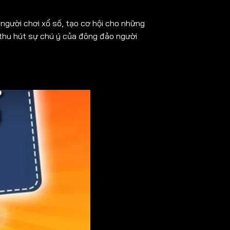
người chơi xổ số, tạo cơ hội cho những
n thu hút sự chú ý của đông đảo người