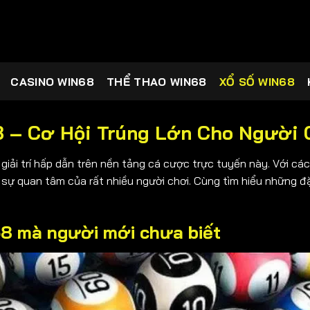
CASINO WIN68
THỂ THAO WIN68
XỔ SỐ WIN68
 – Cơ Hội Trúng Lớn Cho Người 
giải trí hấp dẫn trên nền tảng cá cược trực tuyến này. Với các
sự quan tâm của rất nhiều người chơi. Cùng tìm hiểu những đ
68 mà người mới chưa biết