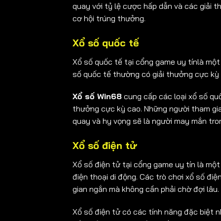
quay với tỷ lệ cược hấp dẫn và các giải 
cơ hội trúng thưởng.
Xổ số quốc tế
Xổ số quốc tế tại cổng game uy tínlà một
số quốc tế thường có giải thưởng cực kỳ h
Xổ số Win68
cung cấp các loại xổ số quố
thưởng cực kỳ cao. Những người tham gia
quay và hy vọng sẽ là người may mắn tron
Xổ số điện tử
Xổ số điện tử tại cổng game uy tín là một
điện thoại di động. Các trò chơi xổ số điệ
gian ngắn mà không cần phải chờ đợi lâu.
Xổ số điện tử có các tính năng đặc biệt 