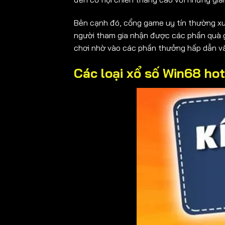
Bên cạnh đó, cổng game uy tín thường xu
người tham gia nhận được các phần quà gi
chơi nhờ vào các phần thưởng hấp dẫn và
Các loại xổ số Win68 hot