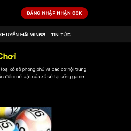
ĐĂNG NHẬP NHẬN 88K
KHUYẾN MÃI WIN68
TIN TỨC
Chơi
 loại xổ số phong phú và các cơ hội trúng
ặc điểm nổi bật của xổ số tại cổng game