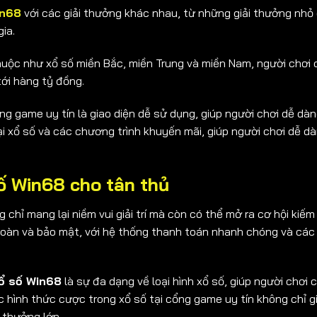
in68
với các giải thưởng khác nhau, từ những giải thưởng nhỏ
gia.
thuộc như xổ số miền Bắc, miền Trung và miền Nam, người chơi 
tới hàng tỷ đồng.
ổng game uy tín là giao diện dễ sử dụng, giúp người chơi dễ dà
i xổ số và các chương trình khuyến mãi, giúp người chơi dễ dà
số Win68 cho tân thủ
chỉ mang lại niềm vui giải trí mà còn có thể mở ra cơ hội kiếm
oàn và bảo mật, với hệ thống thanh toán nhanh chóng và các 
ổ số Win68
là sự đa dạng về loại hình xổ số, giúp người chơi 
c hình thức cược trong xổ số tại cổng game uy tín không chỉ
 thưởng lớn.