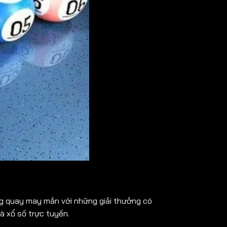
òng quay may mắn với những giải thưởng có
và xổ số trực tuyến.