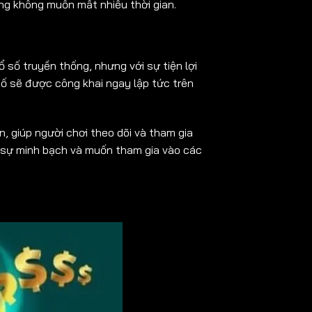
ng không muốn mất nhiều thời gian.
số truyền thống, nhưng với sự tiện lợi
số sẽ được công khai ngay lập tức trên
, giúp người chơi theo dõi và tham gia
h sự minh bạch và muốn tham gia vào các