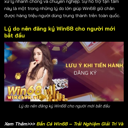
xử lý nhanh chóng và chuyên nghiệp. Sự hỗ trợ tận tâm
này là một trong những lý do lớn giúp Win68 giữ chân
được hàng triệu người dùng trung thành trên toàn quốc.
Lý do nên đăng ký Win68 cho người mới
bắt đầu
Lý do nên đăng ký Win68 cho người mới bắt đầu
Xem Thêm>>>
Bắn Cá Win68 – Trải Nghiệm Giải Trí Và