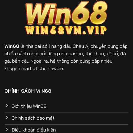
Win68
là nhà cái số 1 hàng đầu Châu Á, chuyên cung cấp
nhiều sảnh chơi nổi tiếng như casino, thể thao, xổ số, đá
gà, bắn cá,...Ngoài ra, hệ thống còn cung cấp nhiều
khuyến mãi hot cho newbie.
CHÍNH SÁCH WIN68
Giới thiệu Win68
Chính sách bảo mật
Điều khoản điều kiện