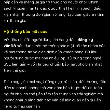
hấp dẫn và mang lại giá trị thực cho người chơi. Chính
sách khuyến mãi tại đây được thiết kế minh bạch, điều
kiện nhận thưởng đơn giản, rõ ràng, tạo cảm giác an tâm
khi tham gia.
Hệ thống bảo mật cao
Với tiêu chí đặt người dùng lên hàng đầu,
đăng ký
Win68
xây dựng một hệ thống bảo mật tối tân nhằm bảo
vệ mọi thông tin và giao dịch của khách hàng. Dữ liệu
người dùng được mã hóa nhiều lớp, sử dụng công nghệ
SSL tiên tiến – vốn là tiêu chuẩn bảo mật phổ biến nhất
trên thế giới.
Điều này giúp mọi hoạt động nạp, rút tiền, đổi thưởng đều
diễn ra nhanh chóng mà vẫn đảm bảo tuyệt đối an toàn.
Người chơi có thể yên tâm tập trung vào trải nghiệm mà
không phải lo lắng đến các vấn đề liên quan đến quyền
riêng tư hay gian lận.