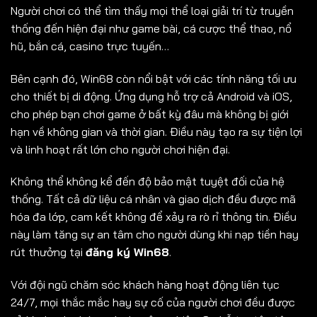
Người chơi có thể tìm thấy mọi thể loại giải trí từ truyền
thống đến hiện đại như game bài, cá cược thể thao, nổ
hũ, bắn cá, casino trực tuyến…
Bên cạnh đó, Win68 còn nổi bật với các tính năng tối ưu
cho thiết bị di động. Ứng dụng hỗ trợ cả Android và iOS,
cho phép bạn chơi game ở bất kỳ đâu mà không bị giới
hạn về không gian và thời gian. Điều này tạo ra sự tiện lợi
và linh hoạt rất lớn cho người chơi hiện đại.
Không thể không kể đến độ bảo mật tuyệt đối của hệ
thống. Tất cả dữ liệu cá nhân và giao dịch đều được mã
hóa đa lớp, cam kết không để xảy ra rò rỉ thông tin. Điều
này làm tăng sự an tâm cho người dùng khi nạp tiền hay
rút thưởng tại
đăng ký Win68
.
Với đội ngũ chăm sóc khách hàng hoạt động liên tục
24/7, mọi thắc mắc hay sự cố của người chơi đều được