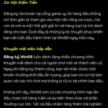
Cơ Hội Kiếm Tiền
Đăng ký tài khoản tại cổng game uy tín hàng đầu không
chỉ đơn giản là tham gia vào một nền tảng cá cược, mà
còn là mở ra một thế giới giải trí với hàng loạt lợi ích dành
riêng cho bạn. Dưới đây là những lý do thuyết phục khiến
bạn nên bắt đầu hành trình tại Win68 ngay hôm nay.
Khuyến mãi siêu hấp dẫn
Đăng ký Win68
luôn dành tặng nhiều chương trình
khuyến mãi dành cho cả người chơi mới và thành viên cũ.
Ngay khi đăng ký thành công, bạn sẽ nhận được một
khoản thưởng khởi đầu ấn tượng, giúp bạn có cơ hội làm
quen với các trò chơi mà không lo rủi ro tài chính ban đầu.
Không chỉ vậy, Win68 còn có các chương trình nạp lần
đầu, hoàn trả hàng tuần và sự kiện theo mùa với phần
thưởng cực lớn. Tất cả đều nhằm tăng thêm trải nghiệm