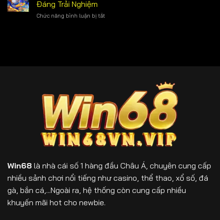
Cá
Giải
Đáng Trải Nghiệm
Khủng
–
Trí
Chức năng bình luận bị tắt
ở
Những
Kết
Bắn
Vũ
Hợp
Cá
Khí
Chiến
2025
Tối
Thuật
–
Thượng
Siêu
Chinh
Phẩm
Phục
Game
Đầy
Thế
Thử
Hệ
Thách
Mới
Đáng
Trải
Nghiệm
Win68
là nhà cái số 1 hàng đầu Châu Á, chuyên cung cấp
nhiều sảnh chơi nổi tiếng như casino, thể thao, xổ số, đá
gà, bắn cá,...Ngoài ra, hệ thống còn cung cấp nhiều
khuyến mãi hot cho newbie.