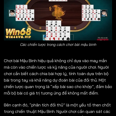
Các chiến lược trong cách chơi bài mậu binh
Chơi bài Mậu Binh hiệu quả không chỉ dựa vào may mắn
mà còn vào chiến lược và kỹ năng của người chơi. Người
chơi cần biết cách chia bài hợp lý, tính toán dựa trên bộ
bài trong tay và khả năng dự đoán bài của đối thủ. Một
chiến lược quan trọng là “xếp bài sao cho khớp”, đảm bảo
mỗi bộ bài có giá trị tương ứng để không mất điểm.
Bên cạnh đó, “phân tích đối thủ” là một yếu tố then chốt
trong chiến thuật Mậu Binh. Người chơi cần quan sát các