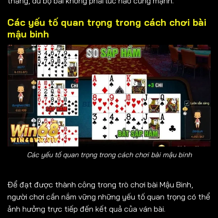
thắng, dù bộ bài không phải lúc nào cũng mạnh.
Các yếu tố quan trọng trong cách chơi bài
mậu binh
Các yếu tố quan trọng trong cách chơi bài mậu binh
Để đạt được thành công trong trò chơi bài Mậu Binh,
người chơi cần nắm vững những yếu tố quan trọng có thể
ảnh hưởng trực tiếp đến kết quả của ván bài.