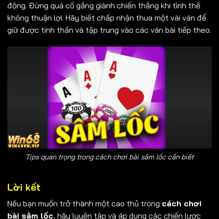
động. Đừng quá cố gắng giành chiến thắng khi tình thế
không thuận lợi. Hãy biết chấp nhận thua một vài ván để
giữ được tinh thần và tập trung vào các ván bài tiếp theo.
Tips quan trọng trong cách chơi bài sâm lốc cần biết
Lời kết
Nếu bạn muốn trở thành một cao thủ trong
cách chơi
bài sâm lốc
, hãy luyện tập và áp dụng các chiến lược