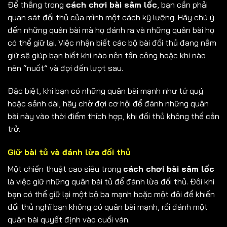
Để thắng trong
cách chơi bài sâm lốc
, bạn cần phải
quan sát đối thủ của mình một cách kỹ lưỡng. Hãy chú ý
đến những quân bài mà họ đánh ra và những quân bài họ
có thể giữ lại. Việc nhận biết các bộ bài đối thủ đang nắm
giữ sẽ giúp bạn biết khi nào nên tấn công hoặc khi nào
nên “nuốt” và đợi đến lượt sau.
Đặc biệt, khi bạn có những quân bài mạnh như tứ quý
hoặc sảnh dài, hãy chờ đợi cơ hội để đánh những quân
bài này vào thời điểm thích hợp, khi đối thủ không thể cản
trở.
Giữ bài tủ và đánh lừa đối thủ
Một chiến thuật cao siêu trong
cách chơi bài sâm lốc
là việc giữ những quân bài tủ để đánh lừa đối thủ. Đôi khi
bạn có thể giữ lại một bộ ba mạnh hoặc một đôi để khiến
đối thủ nghĩ bạn không có quân bài mạnh, rồi đánh một
quân bài quyết định vào cuối ván.