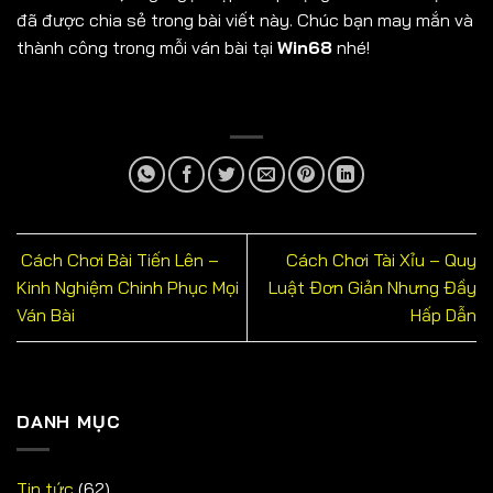
đã được chia sẻ trong bài viết này. Chúc bạn may mắn và
thành công trong mỗi ván bài tại
Win68
nhé!
Cách Chơi Bài Tiến Lên –
Cách Chơi Tài Xỉu – Quy
Kinh Nghiệm Chinh Phục Mọi
Luật Đơn Giản Nhưng Đầy
Ván Bài
Hấp Dẫn
DANH MỤC
Tin tức
(62)