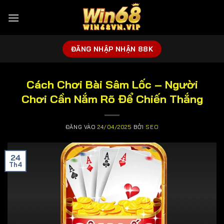
Bỏ
qua
nội
dung
ĐĂNG NHẬP NHẬN 88K
Cách Chơi Bài Sâm Lốc – Người
Chơi Cần Nắm Rõ Để Chiến Thắng
ĐĂNG VÀO
24/04/2025
BỞI
SEO
24
Th4