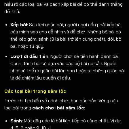
hiểu rõ các loại bài và cách xếp bài để có thể đánh thắng
đối thủ.
Xếp bài
: Sau khi nhận bài, người chơi cần phải xếp bài
của mình sao cho dễ nhìn và dễ chơi. Những bộ bài có
thể xếp gồm: sảnh (3 lá bài trở lên cùng chất), đôi, bộ
ba, hoặc tứ quý.
Lượt đi đầu tiên
: Người chơi sẽ tiến hành đánh bài.
Cách đánh bài sẽ dựa vào các bộ bài có sẵn. Người
chơi có thể ra quân bài lớn hơn hoặc ra những quân bài
lẻ để chiếm lấy quyền đi đầu.
Các loại bài trong sâm lốc
Trước khi tìm hiểu về cách chơi, bạn cần nắm vững các
loại bài trong
cách chơi bài sâm lốc
:
Sảnh
: Một dãy các lá bài liên tiếp có cùng chất. Ví dụ:
4, 5, 6 hoặc 9, 10, J.