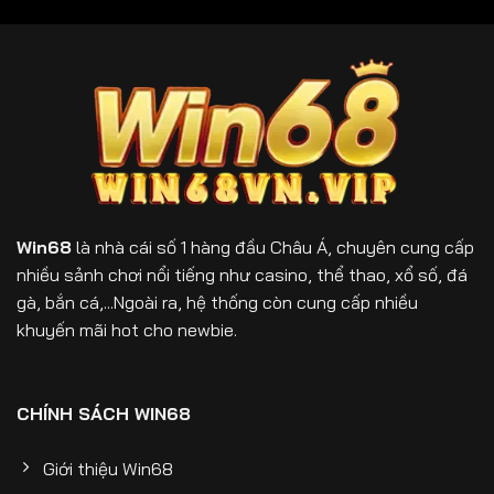
Siêu
Chinh
Phẩm
Phục
Game
Đầy
Thế
Thử
Hệ
Thách
Mới
Đáng
Trải
Nghiệm
Win68
là nhà cái số 1 hàng đầu Châu Á, chuyên cung cấp
nhiều sảnh chơi nổi tiếng như casino, thể thao, xổ số, đá
gà, bắn cá,...Ngoài ra, hệ thống còn cung cấp nhiều
khuyến mãi hot cho newbie.
CHÍNH SÁCH WIN68
Giới thiệu Win68