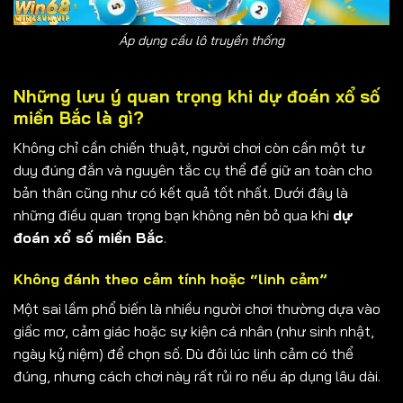
Áp dụng cầu lô truyền thống
Những lưu ý quan trọng khi dự đoán xổ số
miền Bắc là gì?
Không chỉ cần chiến thuật, người chơi còn cần một tư
duy đúng đắn và nguyên tắc cụ thể để giữ an toàn cho
bản thân cũng như có kết quả tốt nhất. Dưới đây là
những điều quan trọng bạn không nên bỏ qua khi
dự
đoán xổ số miền Bắc
.
Không đánh theo cảm tính hoặc “linh cảm”
Một sai lầm phổ biến là nhiều người chơi thường dựa vào
giấc mơ, cảm giác hoặc sự kiện cá nhân (như sinh nhật,
ngày kỷ niệm) để chọn số. Dù đôi lúc linh cảm có thể
đúng, nhưng cách chơi này rất rủi ro nếu áp dụng lâu dài.