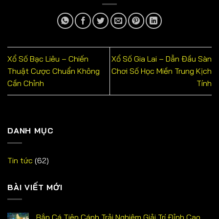
Xổ Số Bạc Liêu – Chiến
Xổ Số Gia Lai – Dẫn Đầu Sàn
Thuật Cược Chuẩn Không
Chơi Số Học Miền Trung Kịch
Cần Chỉnh
Tính
DANH MỤC
Tin tức
(62)
BÀI VIẾT MỚI
Bắn Cá Tiên Cánh Trải Nghiệm Giải Trí Đỉnh Cao