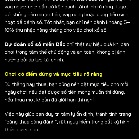
vậy người chơi cần có kế hoạch tài chính rõ ràng. Tuyệt
đối không nên mượn tiền, vay nóng hoặc dùng tiền sinh
hoạt để đánh số. Tốt nhất, bạn chỉ nên dành khoảng 5–
10% thu nhập hàng tháng cho việc chơi xổ số.
Dự đoán xổ số miền Bắc
chỉ thật sự hiệu quả khi bạn
chơi trong tâm thế chủ động và an toàn, không bị ảnh
hưởng bởi áp lực tài chính.
Chơi có điểm dừng và mục tiêu rõ ràng
Dù thắng hay thua, bạn cũng nên đặt mục tiêu cho mỗi
ngày chơi: nếu đạt được số tiền mong muốn thì dừng,
nếu thua một khoản đã giới hạn thì nghỉ.
Việc này giúp bạn duy trì tâm lý ổn định, tránh tình trạng
“càng thua càng đánh”, rất nguy hiểm trong bất kỳ hình
thức cược nào.