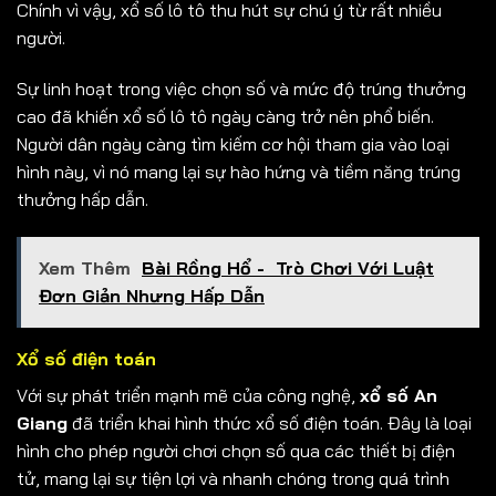
Chính vì vậy, xổ số lô tô thu hút sự chú ý từ rất nhiều
người.
Sự linh hoạt trong việc chọn số và mức độ trúng thưởng
cao đã khiến xổ số lô tô ngày càng trở nên phổ biến.
Người dân ngày càng tìm kiếm cơ hội tham gia vào loại
hình này, vì nó mang lại sự hào hứng và tiềm năng trúng
thưởng hấp dẫn.
Xem Thêm
Bài Rồng Hổ - Trò Chơi Với Luật
Đơn Giản Nhưng Hấp Dẫn
Xổ số điện toán
Với sự phát triển mạnh mẽ của công nghệ,
xổ số An
Giang
đã triển khai hình thức xổ số điện toán. Đây là loại
hình cho phép người chơi chọn số qua các thiết bị điện
tử, mang lại sự tiện lợi và nhanh chóng trong quá trình