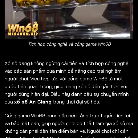
Tích hợp công nghệ và cổng game Win68
Xổ số đang không ngừng cải tiến và tích hợp công nghệ
vào các sản phẩm của mình để nâng cao trải nghiệm
người chơi. Việc hợp tác với cổng game Win68 là một
bước tiến quan trọng, giúp mang xổ số đến gần hơn với
người dùng hiện đại. Điều này đánh dấu sự chuyển mình
của
xổ số An Giang
trong thời đại số hóa.
Cổng game Win68 cung cấp nền tảng trực tuyến tiện lợi
và bảo mật cao, giúp người chơi có thể tham gia xổ số mà
không cần phải đến tận điểm bán vé. Người chơi chỉ cần