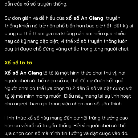
dẫn của xổ số truyền thống.
Sự đơn giản và dễ hiểu của
xổ số An Giang
truyền
thống khiến nó trở nên phổ biến hơn bao giờ hết. Bất kỳ ai
cũng có thể tham gia mà không cần am hiểu quá nhiều
hay có kỹ năng đặc biệt, vì thế xổ số truyền thống luôn
duy trì được chỗ đứng vững chắc trong lòng người chơi.
Xổ số lô tô
Xổ số An Giang
lô tô là một hình thức chơi thú vị, nơi
người chơi có thể chọn số cụ thể để dự đoán kết quả.
Người chơi có thể lựa chọn từ 2 đến 3 số và đặt cược với
tỷ lệ mà mình mong muốn. Điều này mang lại sự linh hoạt
cho người tham gia trong việc chọn con số yêu thích.
Hình thức xổ số này mang đến cơ hội trúng thưởng cao
hơn so với xổ số truyền thống. Bởi vì người chơi có thể
lựa chọn con số mà mình tin tưởng và đặt cược vào đó.