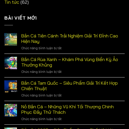
Tin tức
(62)
BÀI VIẾT MỚI
Bắn Cá Tiên Cánh Trải Nghiệm Giải Trí Đỉnh Cao
Hiện Nay
Chức năng bình luận bị tắt
ở
Bắn
Cá
Bắn Cá Rùa Xanh – Khám Phá Vùng Biển Kỳ Ảo
Tiên
Thưởng Khủng
Cánh
Chức năng bình luận bị tắt
ở
Trải
Bắn
Nghiệm
Cá
Bắn Cá Tam Quốc – Siêu Phẩm Giải Trí Kết Hợp
Giải
Rùa
Trí
Chiến Thuật
Xanh
Đỉnh
Chức năng bình luận bị tắt
ở
–
Cao
Bắn
Khám
Hiện
Cá
Nỏ Bắn Cá – Những Vũ Khí Tối Thượng Chinh
Phá
Nay
Tam
Vùng
Phục Đầy Thử Thách
Quốc
Biển
Chức năng bình luận bị tắt
ở
–
Kỳ
Nỏ
Siêu
Ảo
Bắn