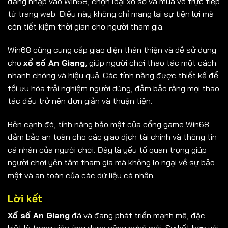
đăng nhập vào Win68, chọn loại xổ số và mua vé trực tiếp
từ trang web. Điều này không chỉ mang lại sự tiện lợi mà
còn tiết kiệm thời gian cho người tham gia.
Win68 cũng cung cấp giao diện thân thiện và dễ sử dụng
cho
xổ số An Giang
, giúp người chơi thao tác một cách
nhanh chóng và hiệu quả. Các tính năng được thiết kế để
tối ưu hóa trải nghiệm người dùng, đảm bảo rằng mọi thao
tác đều trở nên đơn giản và thuận tiện.
Bên cạnh đó, tính năng bảo mật của cổng game Win68
đảm bảo an toàn cho các giao dịch tài chính và thông tin
cá nhân của người chơi. Đây là yếu tố quan trọng giúp
người chơi yên tâm tham gia mà không lo ngại về sự bảo
mật và an toàn của các dữ liệu cá nhân.
Lời kết
Xổ số An Giang
đã và đang phát triển mạnh mẽ, đặc