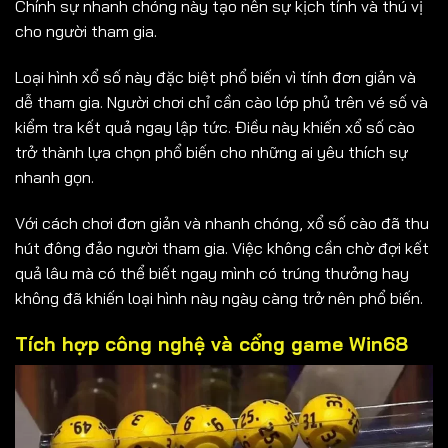
Chính sự nhanh chóng này tạo nên sự kịch tính và thú vị
cho người tham gia.
Loại hình xổ số này đặc biệt phổ biến vì tính đơn giản và
dễ tham gia. Người chơi chỉ cần cào lớp phủ trên vé số và
kiểm tra kết quả ngay lập tức. Điều này khiến xổ số cào
trở thành lựa chọn phổ biến cho những ai yêu thích sự
nhanh gọn.
Với cách chơi đơn giản và nhanh chóng, xổ số cào đã thu
hút đông đảo người tham gia. Việc không cần chờ đợi kết
quả lâu mà có thể biết ngay mình có trúng thưởng hay
không đã khiến loại hình này ngày càng trở nên phổ biến.
Tích hợp công nghệ và cổng game Win68