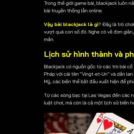
Trong thế giới game bài, blackjack luôn n
bài truyền thống lẫn online.
Vậy bài blackjack là gì
? Đây là trò ch
vượt quá con số đó. Nghe có vẻ đơn giản
mắn.
Lịch sử hình thành và ph
Blackjack có nguồn gốc từ các trò bài cổ
Pháp với cái tên “Vingt-et-Un” và dần la
Mỹ, các biến thể bắt đầu xuất hiện để ph
Từ các sòng bạc tại Las Vegas đến các n
luật chơi, mà còn là cả một lịch sử biến 