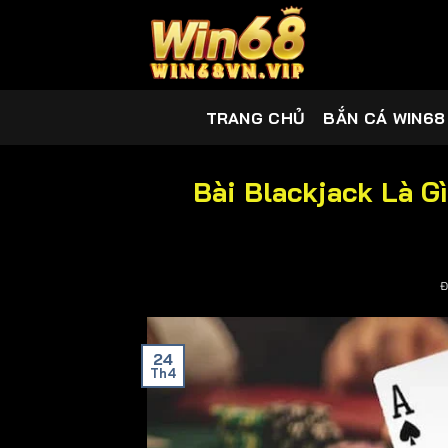
Bỏ
qua
nội
dung
TRANG CHỦ
BẮN CÁ WIN68
Bài Blackjack Là G
24
Th4