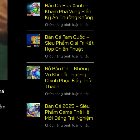
Cá
Bắn Cá Rùa Xanh –
Tiên
Khám Phá Vùng Biển
Cánh
Kỳ Ảo Thưởng Khủng
Trải
Chức năng bình luận bị tắt
ở
Nghiệm
Bắn
Giải
Cá
Trí
Bắn Cá Tam Quốc –
Rùa
Đỉnh
Siêu Phẩm Giải Trí Kết
Xanh
Cao
Hợp Chiến Thuật
–
Hiện
Chức năng bình luận bị tắt
ở
Khám
Nay
Bắn
Phá
Cá
Vùng
Nỏ Bắn Cá – Những
Tam
Biển
Vũ Khí Tối Thượng
Quốc
Kỳ
Chinh Phục Đầy Thử
–
Ảo
Thách
Siêu
Thưởng
há
Phẩm
Chức năng bình luận bị tắt
Khủng
ở
Giải
Nỏ
Trí
Bắn
Bắn Cá 2025 – Siêu
iểm
Kết
Cá
Phẩm Game Thế Hệ
Hợp
–
Mới Đáng Trải Nghiệm
Chiến
Những
Chức năng bình luận bị tắt
Thuật
ở
Vũ
Bắn
Khí
Cá
Tối