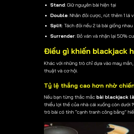
Stand
: Giữ nguyên bài hiện tại
Double
: Nhân đôi cược, rút thêm 1 lá 
Split
: Tách đôi nếu 2 lá bài giống nhau
Surrender
: Bỏ ván và nhận lại 50% c
Điều gì khiến blackjack 
Khác với những trò chỉ dựa vào may mắn, 
thuật và cơ hội.
Tỷ lệ thắng cao hơn nhờ chiến
Nếu bạn từng thắc mắc
bài blackjack là
thiểu lợi thế của nhà cái xuống còn dưới 
trò bài có tính “cạnh tranh công bằng” hiế