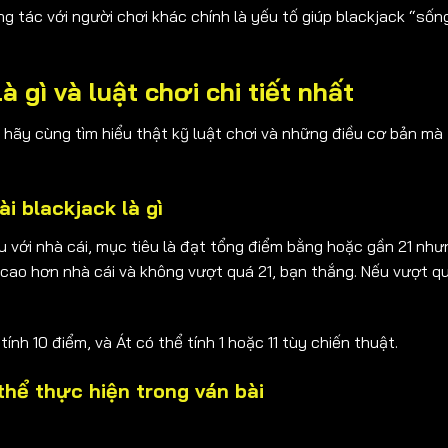
g tác với người chơi khác chính là yếu tố giúp blackjack “sốn
à gì và luật chơi chi tiết nhất
 hãy cùng tìm hiểu thật kỹ luật chơi và những điều cơ bản mà
i blackjack là gì
u với nhà cái, mục tiêu là đạt tổng điểm bằng hoặc gần 21 như
 cao hơn nhà cái và không vượt quá 21, bạn thắng. Nếu vượt q
tính 10 điểm, và Át có thể tính 1 hoặc 11 tùy chiến thuật.
hể thực hiện trong ván bài