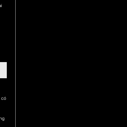
i
 có
ắng