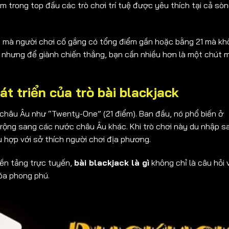
ằm trong top đầu các trò chơi trí tuệ được yêu thích tại cả sò
ơi mà người chơi cố gắng có tổng điểm gần hoặc bằng 21 mà k
, nhưng để giành chiến thắng, bạn cần nhiều hơn là một chút 
át triển của trò bài blackjack
 châu Âu như “Twenty-One” (21 điểm). Ban đầu, nó phổ biến ở
n rộng sang các nước châu Âu khác. Khi trò chơi này du nhập s
ù hợp với sở thích người chơi địa phương.
ền tảng trực tuyến,
bài blackjack là gì
không chỉ là câu hỏi 
hóa phong phú.