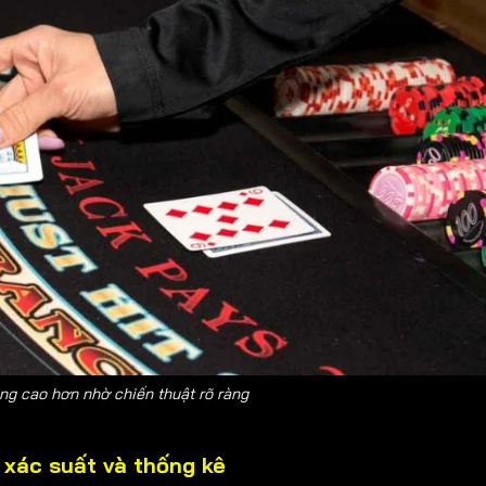
ắng cao hơn nhờ chiến thuật rõ ràng
 xác suất và thống kê