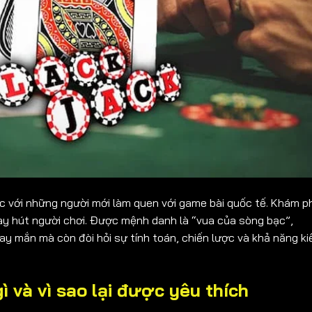
c với những người mới làm quen với game bài quốc tế. Khám p
 này hút người chơi. Được mệnh danh là “vua của sòng bạc”,
y mắn mà còn đòi hỏi sự tính toán, chiến lược và khả năng k
gì và vì sao lại được yêu thích