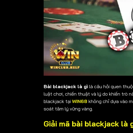
Bài blackjack là gì
là câu hỏi quen thuộ
luật chơi, chiến thuật và lý do khiến trò
blackjack tại
WIN68
không chỉ dựa vào ma
soát tâm lý vững vàng.
Giải mã bài blackjack là 