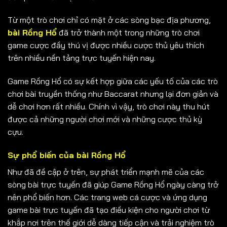
Từ một trò chơi chỉ có mặt ở các sòng bạc địa phương,
bài Rồng Hổ
đã trở thành một trong những trò chơi
game cược đầy thú vị được nhiều cược thủ yêu thích
trên nhiều nền tảng trực tuyến hiện nay.
Game Rồng Hổ có sự kết hợp giữa các yếu tố của các trò
chơi bài truyền thống như Baccarat nhưng lại đơn giản và
dễ chơi hơn rất nhiều. Chính vì vậy, trò chơi này thu hút
được cả những người chơi mới và những cược thủ kỳ
cựu.
Sự phổ biến của bài Rồng Hổ
Như đã đề cập ở trên, sự phát triển mạnh mẽ của các
sòng bài trực tuyến đã giúp Game Rồng Hổ ngày càng trở
nên phổ biến hơn. Các trang web cá cược và ứng dụng
game bài trực tuyến đã tạo điều kiện cho người chơi từ
khắp nơi trên thế giới dễ dàng tiếp cận và trải nghiệm trò