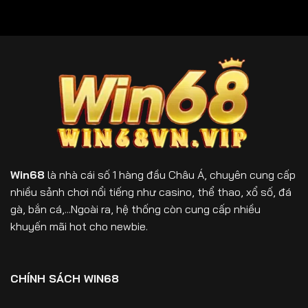
2025
Tối
Thuật
–
Thượng
Siêu
Chinh
Phẩm
Phục
Game
Đầy
Thế
Thử
Hệ
Thách
Mới
Đáng
Trải
Nghiệm
Win68
là nhà cái số 1 hàng đầu Châu Á, chuyên cung cấp
nhiều sảnh chơi nổi tiếng như casino, thể thao, xổ số, đá
gà, bắn cá,...Ngoài ra, hệ thống còn cung cấp nhiều
khuyến mãi hot cho newbie.
CHÍNH SÁCH WIN68