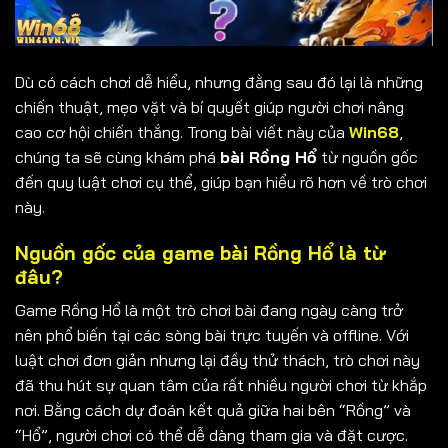
Dù có cách chơi dễ hiểu, nhưng đằng sau đó lại là những
chiến thuật, mẹo vặt và bí quyết giúp người chơi nâng
cao cơ hội chiến thắng. Trong bài viết này của
Win68
,
chúng ta sẽ cùng khám phá
bài Rồng Hổ
từ nguồn gốc
đến quy luật chơi cụ thể, giúp bạn hiểu rõ hơn về trò chơi
này.
Nguồn gốc của game bài Rồng Hổ là từ
đâu?
Game Rồng Hổ là một trò chơi bài đang ngày càng trở
nên phổ biến tại các sòng bài trực tuyến và offline. Với
luật chơi đơn giản nhưng lại đầy thử thách, trò chơi này
đã thu hút sự quan tâm của rất nhiều người chơi từ khắp
nơi. Bằng cách dự đoán kết quả giữa hai bên “Rồng” và
“Hổ”, người chơi có thể dễ dàng tham gia và đặt cược.