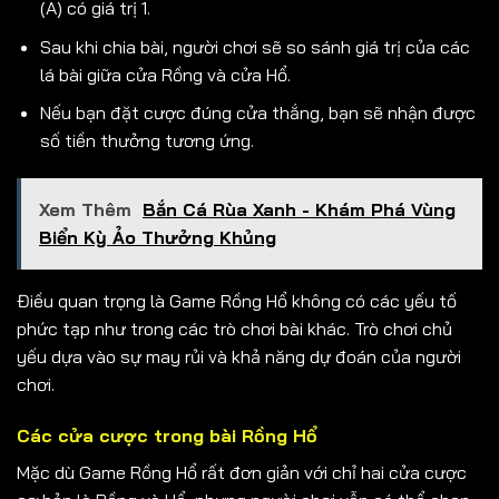
(A) có giá trị 1.
Sau khi chia bài, người chơi sẽ so sánh giá trị của các
lá bài giữa cửa Rồng và cửa Hổ.
Nếu bạn đặt cược đúng cửa thắng, bạn sẽ nhận được
số tiền thưởng tương ứng.
Xem Thêm
Bắn Cá Rùa Xanh - Khám Phá Vùng
Biển Kỳ Ảo Thưởng Khủng
Điều quan trọng là Game Rồng Hổ không có các yếu tố
phức tạp như trong các trò chơi bài khác. Trò chơi chủ
yếu dựa vào sự may rủi và khả năng dự đoán của người
chơi.
Các cửa cược trong bài Rồng Hổ
Mặc dù Game Rồng Hổ rất đơn giản với chỉ hai cửa cược