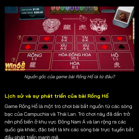
Nguồn gốc của game bài Rồng Hổ là từ đâu?
Lịch sử và sự phát triển của bài Rồng Hổ
Game Rồng Hổ là một trò chơi bài bắt nguồn từ các sòng
bạc của Campuchia và Thái Lan. Trò chơi này đã dần trở
nên phổ biến ở khu vực Đông Nam Á và lan rộng ra các
quốc gia khác, đặc biệt là khi các sòng bài trực tuyến bắt
đầu phát triển mạnh mẽ.