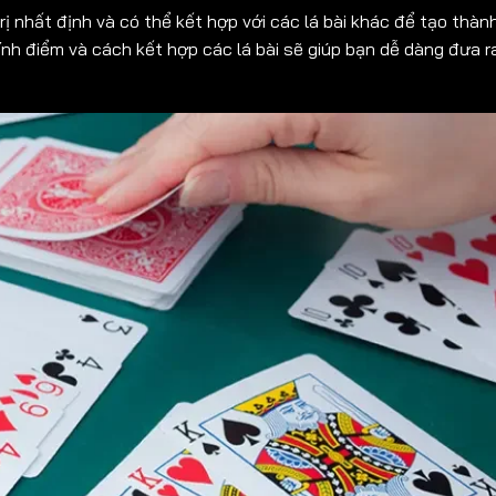
rị nhất định và có thể kết hợp với các lá bài khác để tạo thàn
ính điểm và cách kết hợp các lá bài sẽ giúp bạn dễ dàng đưa r
.