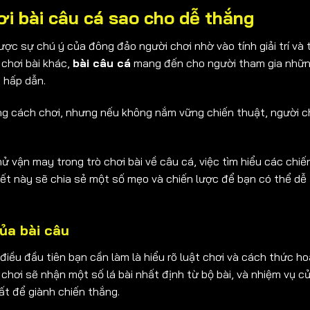
i bài câu cá sao cho dễ thắng
ược sự chú ý của đông đảo người chơi nhờ vào tính giải trí và 
chơi bài khác,
bài câu cá
mang đến cho người tham gia nhữ
g hấp dẫn.
ng cách chơi, nhưng nếu không nắm vững chiến thuật, người c
 vận may trong trò chơi bài về câu cá, việc tìm hiểu các chiế
viết này sẽ chia sẻ một số mẹo và chiến lược để bạn có thể dễ
ủa bài câu
điều đầu tiên bạn cần làm là hiểu rõ luật chơi và cách thức ho
chơi sẽ nhận một số lá bài nhất định từ bộ bài, và nhiệm vụ c
hất để giành chiến thắng.