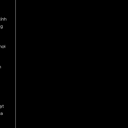
tính
ng
hơi
n
ạt
ủa