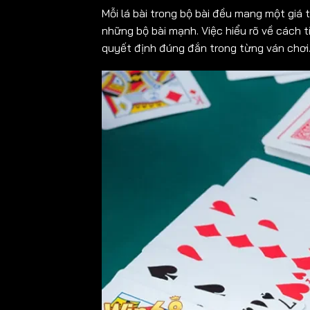
Mỗi lá bài trong bộ bài đều mang một giá t
những bộ bài mạnh. Việc hiểu rõ về cách t
quyết định đúng đắn trong từng ván chơi