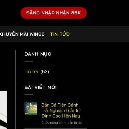
ĐĂNG NHẬP NHẬN 88K
KHUYẾN MÃI WIN68
TIN TỨC
DANH MỤC
Tin tức
(62)
BÀI VIẾT MỚI
Bắn Cá Tiên Cánh
Trải Nghiệm Giải Trí
Đỉnh Cao Hiện Nay
Chức năng bình luận bị tắt
ở
Bắn