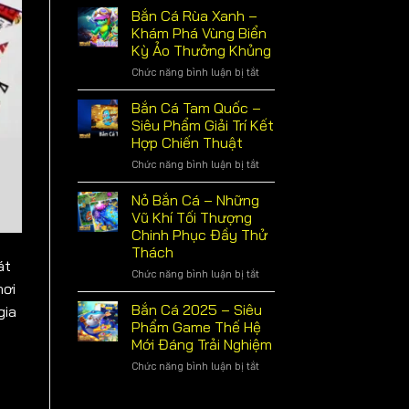
Cá
Bắn Cá Rùa Xanh –
Tiên
Khám Phá Vùng Biển
Cánh
Kỳ Ảo Thưởng Khủng
Trải
Chức năng bình luận bị tắt
ở
Nghiệm
Bắn
Giải
Cá
Trí
Bắn Cá Tam Quốc –
Rùa
Đỉnh
Siêu Phẩm Giải Trí Kết
Xanh
Cao
Hợp Chiến Thuật
–
Hiện
Chức năng bình luận bị tắt
ở
Khám
Nay
Bắn
Phá
Cá
Vùng
Nỏ Bắn Cá – Những
Tam
Biển
Vũ Khí Tối Thượng
Quốc
Kỳ
Chinh Phục Đầy Thử
–
Ảo
Thách
Siêu
Thưởng
át
Phẩm
Chức năng bình luận bị tắt
Khủng
ở
hơi
Giải
Nỏ
Trí
Bắn
Bắn Cá 2025 – Siêu
gia
Kết
Cá
Phẩm Game Thế Hệ
Hợp
–
Mới Đáng Trải Nghiệm
Chiến
Những
Chức năng bình luận bị tắt
Thuật
ở
Vũ
Bắn
Khí
Cá
Tối