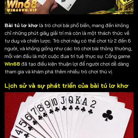
Bài tú lơ khơ
là trò chơi bài phổ biến, mang đến không
chỉ những phút giây giải trí mà còn là một thách thức về
tư duy và chiến lược. Trò chơi này có thể chơi từ 2 đến 6
người, và không giống như các trò chơi bài thông thường,
mỗi ván đấu là một cuộc đua trí tuệ thực sự. Cổng game
Win68
đã tạo điều kiện thuận lợi để người chơi dễ dàng
tham gia và khám phá thêm nhiều trò chơi thú vị.
Lịch sử và sự phát triển của bài tú lơ khơ