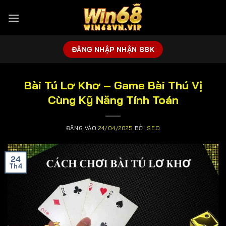
Bỏ
qua
nội
dung
ĐĂNG NHẬP NHẬN 88K
Bài Tú Lơ Khơ – Game Bài Thú Vị
Cùng Kỹ Năng Tính Toán
ĐĂNG VÀO
24/04/2025
BỞI
SEO
24
Th4