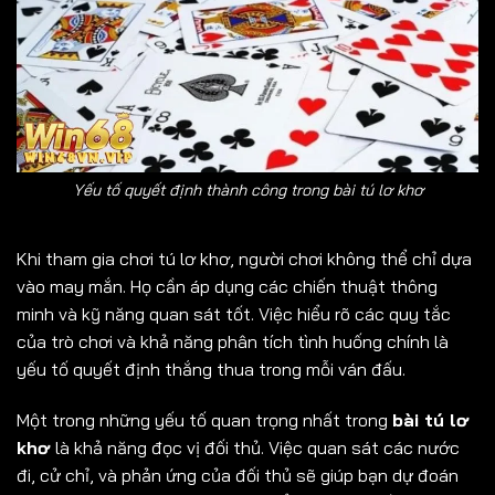
Yếu tố quyết định thành công trong bài tú lơ khơ
Khi tham gia chơi tú lơ khơ, người chơi không thể chỉ dựa
vào may mắn. Họ cần áp dụng các chiến thuật thông
minh và kỹ năng quan sát tốt. Việc hiểu rõ các quy tắc
của trò chơi và khả năng phân tích tình huống chính là
yếu tố quyết định thắng thua trong mỗi ván đấu.
Một trong những yếu tố quan trọng nhất trong
bài tú lơ
khơ
là khả năng đọc vị đối thủ. Việc quan sát các nước
đi, cử chỉ, và phản ứng của đối thủ sẽ giúp bạn dự đoán