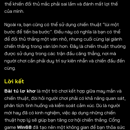
thể khiến đối thủ mắc phải sai lầm và đánh mất lợi thế
của mình.
Ngoài ra, bạn cũng có thể sử dụng chiến thuật “lùi một
bước để tiến ba bước”. Điều này có nghĩa là bạn có thể
để đối thủ thắng một ván nhỏ, nhưng cuối cùng lại giành
chiến thắng trong ván lớn hơn. Đây là chiến thuật thường
được sử dụng trong các trận đấu căng thẳng, nơi mà
người chơi cần phải duy trì sự kiên nhẫn và chiến đấu đến
cùng.
Lời kết
Bài tú lơ khơ
là một trò chơi kết hợp giữa may mắn và
chiến thuật, đòi hỏi người chơi phải có khả năng quan sát,
phân tích tình huống và kiểm soát cảm xúc. Dù là người
mới hay đã có kinh nghiệm, việc áp dụng những chiến
thuật hợp lý sẽ giúp bạn tăng cơ hội chiến thắng. Cổng
game
Win68
đã tạo nên một không gian để bạn thỏa sức