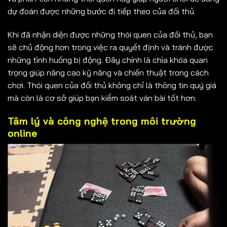
dự đoán được những bước đi tiếp theo của đối thủ.
Khi đã nhận diện được những thói quen của đối thủ, bạn
sẽ chủ động hơn trong việc ra quyết định và tránh được
những tình huống bị động. Đây chính là chìa khóa quan
trọng giúp nâng cao kỹ năng và chiến thuật trong cách
chơi. Thói quen của đối thủ không chỉ là thông tin quý giá
mà còn là cơ sở giúp bạn kiểm soát ván bài tốt hơn.
Tâm lý và công nghệ trong môi trường
online