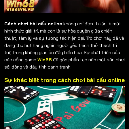
Cách chơi bài cẩu online
không chỉ đơn thuần là một
hình thức giải trí, mà còn là sự hòa quyện giữa chiến
thuật, tâm lý và sự tương tác hiện đại. Trò chơi này đã và
đang thu hút hàng nghìn người yêu thích thử thách trí
tuệ trong không gian ảo đầy biến hóa. Sự phát triển của
các cổng game
Win68
đã góp phần tạo nên một sân chơi
sôi động và đầy tính cạnh tranh.
Sự khác biệt trong cách chơi bài cẩu online