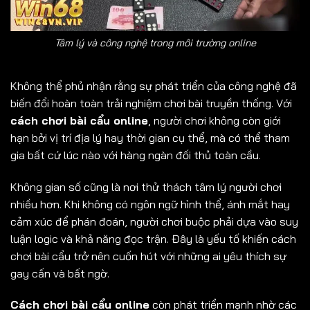
Tâm lý và công nghệ trong môi trường online
Không thể phủ nhận rằng sự phát triển của công nghệ đã
biến đổi hoàn toàn trải nghiệm chơi bài truyền thống. Với
cách chơi bài cẩu online
, người chơi không còn giới
hạn bởi vị trí địa lý hay thời gian cụ thể, mà có thể tham
gia bất cứ lúc nào với hàng ngàn đối thủ toàn cầu.
Không gian số cũng là nơi thử thách tâm lý người chơi
nhiều hơn. Khi không có ngôn ngữ hình thể, ánh mắt hay
cảm xúc để phán đoán, người chơi buộc phải dựa vào suy
luận logic và khả năng đọc trận. Đây là yếu tố khiến cách
chơi bài cẩu trở nên cuốn hút với những ai yêu thích sự
gay cấn và bất ngờ.
Cách chơi bài cẩu online
còn phát triển mạnh nhờ các