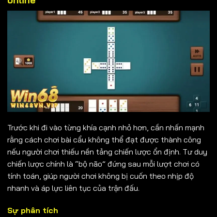
online
Trước khi đi vào từng khía cạnh nhỏ hơn, cần nhấn mạnh
rằng cách chơi bài cẩu
không thể đạt được thành công
nếu người chơi thiếu nền tảng chiến lược ổn định. Tư duy
chiến lược chính là “bộ não” đứng sau mỗi lượt chơi có
tính toán, giúp người chơi không bị cuốn theo nhịp độ
nhanh và áp lực liên tục của trận đấu.
Sự phân tích