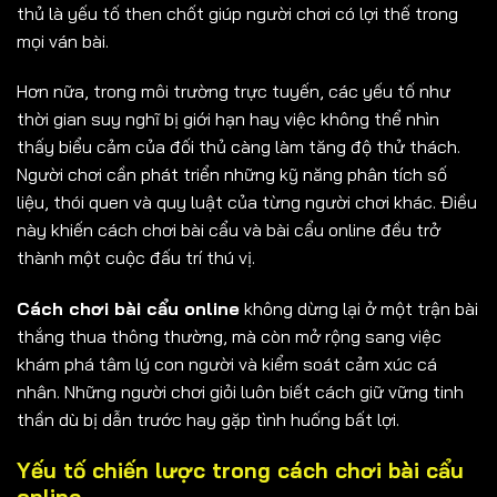
thủ là yếu tố then chốt giúp người chơi có lợi thế trong
mọi ván bài.
Hơn nữa, trong môi trường trực tuyến, các yếu tố như
thời gian suy nghĩ bị giới hạn hay việc không thể nhìn
thấy biểu cảm của đối thủ càng làm tăng độ thử thách.
Người chơi cần phát triển những kỹ năng phân tích số
liệu, thói quen và quy luật của từng người chơi khác. Điều
này khiến cách chơi bài cẩu và bài cẩu online đều trở
thành một cuộc đấu trí thú vị.
Cách chơi bài cẩu online
không dừng lại ở một trận bài
thắng thua thông thường, mà còn mở rộng sang việc
khám phá tâm lý con người và kiểm soát cảm xúc cá
nhân. Những người chơi giỏi luôn biết cách giữ vững tinh
thần dù bị dẫn trước hay gặp tình huống bất lợi.
Yếu tố chiến lược trong cách chơi bài cẩu