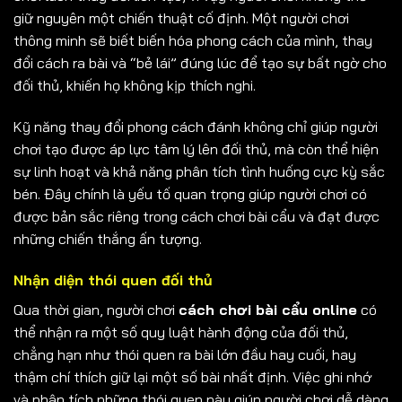
giữ nguyên một chiến thuật cố định. Một người chơi
thông minh sẽ biết biến hóa phong cách của mình, thay
đổi cách ra bài và “bẻ lái” đúng lúc để tạo sự bất ngờ cho
đối thủ, khiến họ không kịp thích nghi.
Kỹ năng thay đổi phong cách đánh không chỉ giúp người
chơi tạo được áp lực tâm lý lên đối thủ, mà còn thể hiện
sự linh hoạt và khả năng phân tích tình huống cực kỳ sắc
bén. Đây chính là yếu tố quan trọng giúp người chơi có
được bản sắc riêng trong cách chơi bài cẩu và đạt được
những chiến thắng ấn tượng.
Nhận diện thói quen đối thủ
Qua thời gian, người chơi
cách chơi bài cẩu online
có
thể nhận ra một số quy luật hành động của đối thủ,
chẳng hạn như thói quen ra bài lớn đầu hay cuối, hay
thậm chí thích giữ lại một số bài nhất định. Việc ghi nhớ
và phân tích những thói quen này giúp người chơi dễ dàng