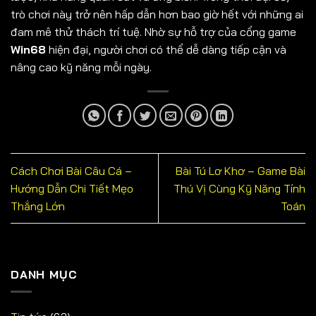
trò chơi này trở nên hấp dẫn hơn bao giờ hết với những ai
đam mê thử thách trí tuệ. Nhờ sự hỗ trợ của cổng game
Win68
hiện đại, người chơi có thể dễ dàng tiếp cận và
nâng cao kỹ năng mỗi ngày.
Cách Chơi Bài Câu Cá –
Bài Tú Lơ Khơ – Game Bài
Hướng Dẫn Chi Tiết Mẹo
Thú Vị Cùng Kỹ Năng Tính
Thắng Lớn
Toán
DANH MỤC