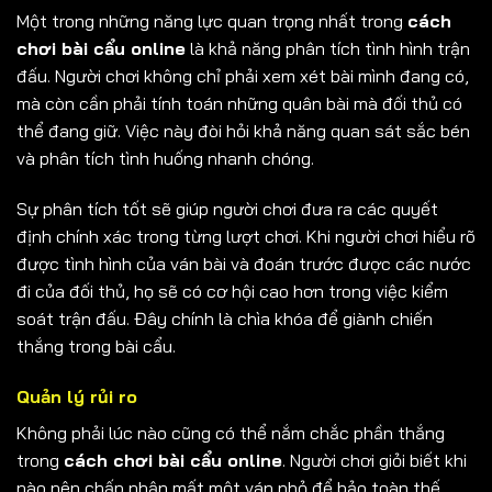
Một trong những năng lực quan trọng nhất trong
cách
chơi bài cẩu online
là khả năng phân tích tình hình trận
đấu. Người chơi không chỉ phải xem xét bài mình đang có,
mà còn cần phải tính toán những quân bài mà đối thủ có
thể đang giữ. Việc này đòi hỏi khả năng quan sát sắc bén
và phân tích tình huống nhanh chóng.
Sự phân tích tốt sẽ giúp người chơi đưa ra các quyết
định chính xác trong từng lượt chơi. Khi người chơi hiểu rõ
được tình hình của ván bài và đoán trước được các nước
đi của đối thủ, họ sẽ có cơ hội cao hơn trong việc kiểm
soát trận đấu. Đây chính là chìa khóa để giành chiến
thắng trong bài cẩu.
Quản lý rủi ro
Không phải lúc nào cũng có thể nắm chắc phần thắng
trong
cách chơi bài cẩu online
. Người chơi giỏi biết khi
nào nên chấp nhận mất một ván nhỏ để bảo toàn thế